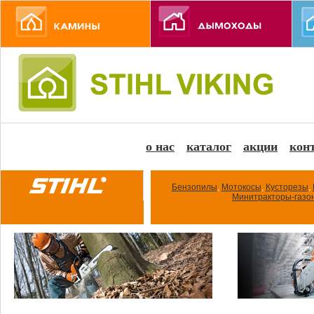
о нас
каталог
акции
кон
Бензопилы
,
Мотокосы
,
Кусторезы
,
Минитракторы-газо