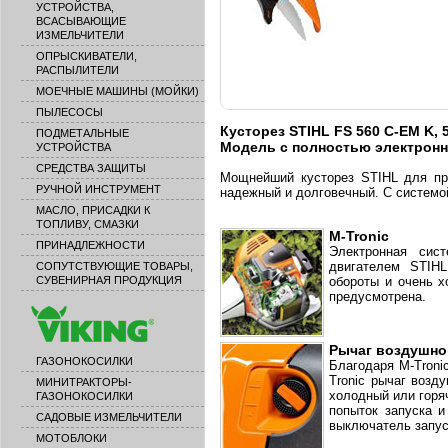
УСТРОЙСТВА,
ВСАСЫВАЮЩИЕ
ИЗМЕЛЬЧИТЕЛИ
ОПРЫСКИВАТЕЛИ,
РАСПЫЛИТЕЛИ
МОЕЧНЫЕ МАШИНЫ (МОЙКИ)
ПЫЛЕСОСЫ
Кусторез STIHL FS 560 C-EM K, 57,
ПОДМЕТАЛЬНЫЕ
Модель с полностью электронн
УСТРОЙСТВА
СРЕДСТВА ЗАЩИТЫ
Мощнейший кусторез STIHL для пр
РУЧНОЙ ИНСТРУМЕНТ
надежный и долговечный. С системой
МАСЛО, ПРИСАДКИ К
ТОПЛИВУ, СМАЗКИ
M-Tronic
ПРИНАДЛЕЖНОСТИ
Электронная сис
двигателем STIHL
СОПУТСТВУЮЩИЕ ТОВАРЫ,
СУВЕНИРНАЯ ПРОДУКЦИЯ
обороты и очень х
предусмотрена.
Рычаг воздушной
ГАЗОНОКОСИЛКИ
Благодаря M-Troni
Tronic рычаг возд
МИНИТРАКТОРЫ-
холодный или горя
ГАЗОНОКОСИЛКИ
попыток запуска и
САДОВЫЕ ИЗМЕЛЬЧИТЕЛИ
выключатель запус
МОТОБЛОКИ