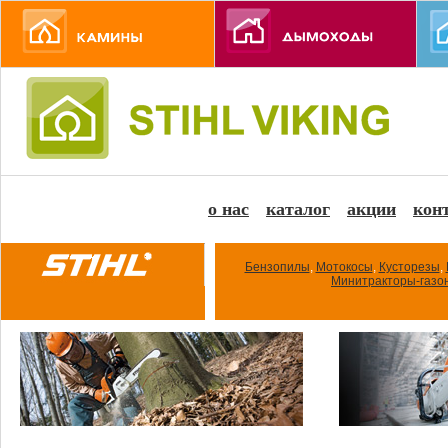
о нас
каталог
акции
кон
Бензопилы
,
Мотокосы
,
Кусторезы
,
Минитракторы-газо