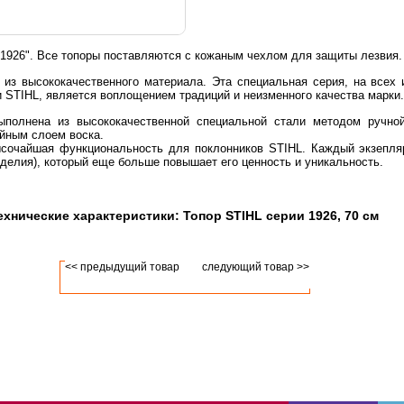
и "1926". Все топоры поставляются с кожаным чехлом для защиты лезвия.
 из высококачественного материала. Эта специальная серия, на всех 
ии STIHL, является воплощением традиций и неизменного качества марки.
ыполнена из высококачественной специальной стали методом ручной
ойным слоем воска.
ысочайшая функциональность для поклонников STIHL. Каждый экзепл
зделия), который еще больше повышает его ценность и уникальность.
ехнические характеристики: Топор STIHL серии 1926, 70 см
<< предыдущий товар
следующий товар >>