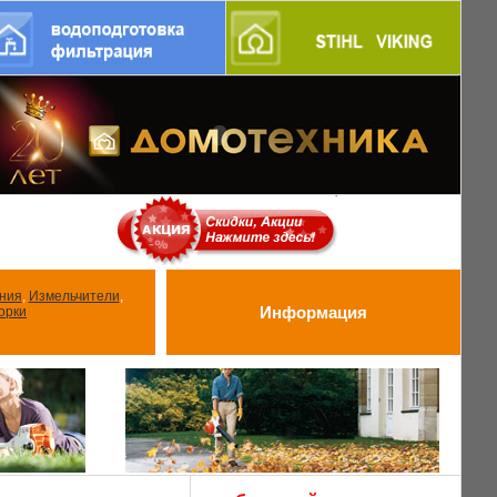
ения
,
Измельчители
,
Информация
орки