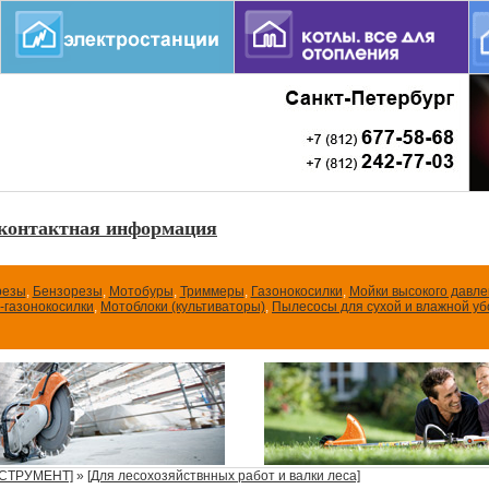
контактная информация
резы
,
Бензорезы
,
Мотобуры
,
Триммеры
,
Газонокосилки
,
Мойки высокого давл
-газонокосилки
,
Мотоблоки (культиваторы)
,
Пылесосы для сухой и влажной уб
СТРУМЕНТ]
»
[Для лесохозяйствнных работ и валки леса]