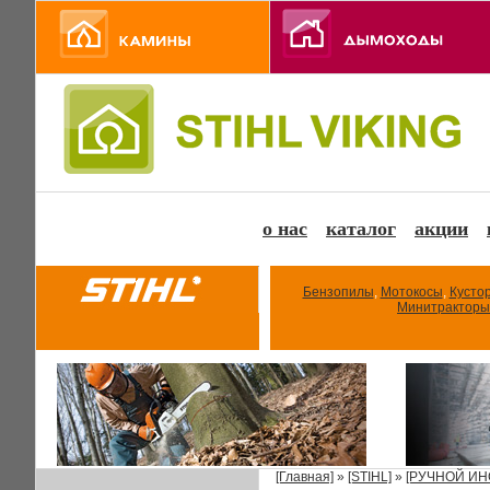
о нас
каталог
акции
Бензопилы
,
Мотокосы
,
Кусто
Минитракторы
[Главная]
»
[STIHL]
»
[РУЧНОЙ ИН