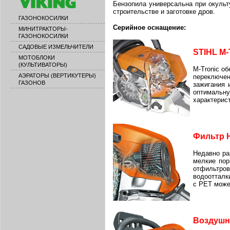
Бензопила универсальна при окульт
строительстве и заготовке дров.
ГАЗОНОКОСИЛКИ
Серийное оснащение:
МИНИТРАКТОРЫ-
ГАЗОНОКОСИЛКИ
САДОВЫЕ ИЗМЕЛЬЧИТЕЛИ
STIHL M-T
МОТОБЛОКИ
(КУЛЬТИВАТОРЫ)
M-Tronic о
АЭРАТОРЫ (ВЕРТИКУТЕРЫ)
переключен
ГАЗОНОВ
зажигания 
оптимальн
характерис
Фильтр 
Недавно ра
мелкие пор
отфильтро
водоотталк
с PET може
Воздушн