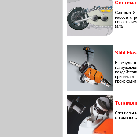
Система 
Система ST
насоса с р
попасть им
50%.
Stihl Elas
В результа
нагружающи
воздейств
принимает 
происходит
Топливн
Специальн
открываютс