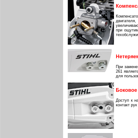
Компенс
Компенсато
двигателя
увеличиваю
при ощутим
техобслужи
Нетеряе
При замене
261 являет
для пользо
Боковое
Доступ к н
контакт рук