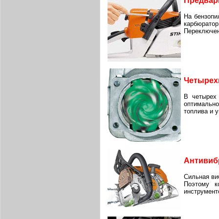
Предвар
На бензопи
карбюрато
Переключен
Четырех
В четырех 
оптимально
топлива и 
Антивиб
Сильная ви
Поэтому к
инструмент