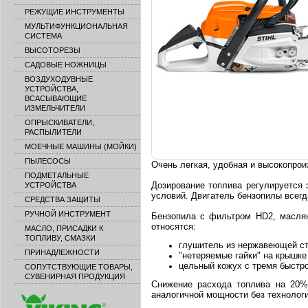
РЕЖУЩИЕ ИНСТРУМЕНТЫ
МУЛЬТИФУНКЦИОНАЛЬНАЯ
СИСТЕМА
ВЫСОТОРЕЗЫ
САДОВЫЕ НОЖНИЦЫ
ВОЗДУХОДУВНЫЕ
УСТРОЙСТВА,
ВСАСЫВАЮЩИЕ
ИЗМЕЛЬЧИТЕЛИ
ОПРЫСКИВАТЕЛИ,
РАСПЫЛИТЕЛИ
МОЕЧНЫЕ МАШИНЫ (МОЙКИ)
ПЫЛЕСОСЫ
Очень легкая, удобная и высокопрои
ПОДМЕТАЛЬНЫЕ
Дозирование топлива регулируется 
УСТРОЙСТВА
условий. Двигатель бензопилы всег
СРЕДСТВА ЗАЩИТЫ
РУЧНОЙ ИНСТРУМЕНТ
Бензопила с фильтром HD2, масля
относятся:
МАСЛО, ПРИСАДКИ К
ТОПЛИВУ, СМАЗКИ
глушитель из нержавеющей ст
ПРИНАДЛЕЖНОСТИ
"нетеряемые гайки" на крышке
цельный кожух с тремя быст
СОПУТСТВУЮЩИЕ ТОВАРЫ,
СУВЕНИРНАЯ ПРОДУКЦИЯ
Снижение расхода топлива на 20%
аналогичной мощности без технологи