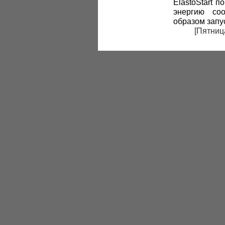
ElastoStart 
энергию соо
образом запу
[Пятница