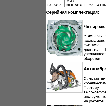
PMM3
11372000274
Бензопила STIHL MS 193 T, ши
Серийная комплектация:
Четырехка
В четырех 
воспламенен
сжигается
двигателя.
увеличивае
оборотов.
Антивибра
Сильная ви
хронически
Поэтому
высокоэффек
инструмент
на рукоятки