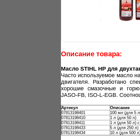
Описание товара:
Масло STIHL HP для двухтак
Часто используемое масло на
двигателя. Разработано сп
хорошие смазочные и горюч
JASO-FB, ISO-L-EGB. Соотнош
Артикул
Описание
07813198401
100 мл (для 5 л
07813198410
1 л (для 50 л)
07813198411
1 л (для 50 л) 
07813198433
5 л (для 250 л)
07813198434
10 л (для 500 л