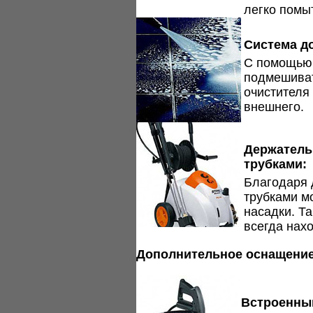
легко помы
Система д
С помощью 
подмешиват
очистителя 
внешнего.
Держатель
трубками:
Благодаря 
трубками м
насадки. Т
всегда нахо
Дополнительное оснащение
Встроенный