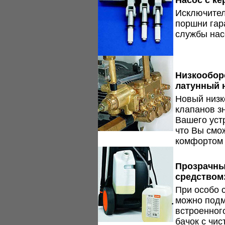
Насос с к
Исключител
поршни гар
службы нас
Низкообор
латунный 
Новый низк
клапанов з
Вашего уст
что Вы смо
комфортом 
Прозрачны
средством
При особо 
можно подм
встроенног
бачок с чис