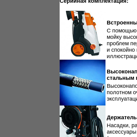
Серийная комплектация:
Встроенны
С помощью 
мойку высо
проблем пе
и спокойно 
иллюстраци
Высоконап
стальным 
Высоконапо
полотном о
эксплуатац
Держатель
Насадки, р
аксессуары