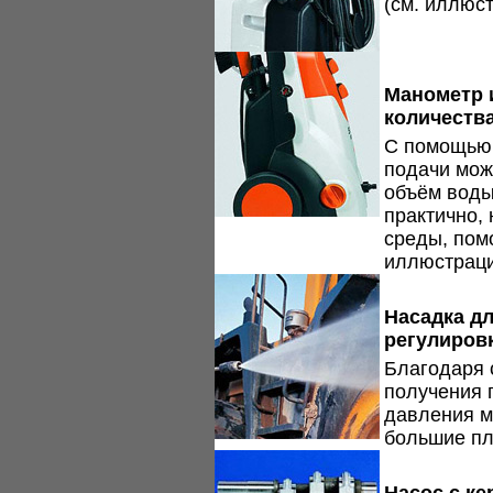
(см. иллюс
Манометр 
количества
С помощью 
подачи мож
объём воды 
практично,
среды, помо
иллюстраци
Насадка дл
регулиров
Благодаря 
получения 
давления м
большие пл