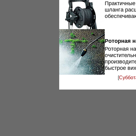
Практичные
шланга рас
обеспечиваю
Роторная н
Роторная на
очистительн
производите
быстрое вих
[
Суббот