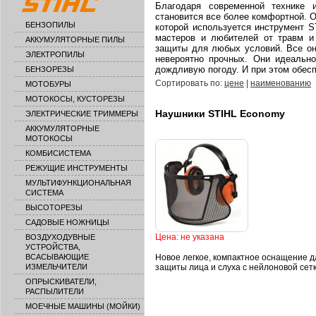
Благодаря современной технике 
становится все более комфортной. О
БЕНЗОПИЛЫ
которой используется инструмент 
мастеров и любителей от травм и
АККУМУЛЯТОРНЫЕ ПИЛЫ
защиты для любых условий. Все он
ЭЛЕКТРОПИЛЫ
невероятно прочных. Они идеальн
дождливую погоду. И при этом обес
БЕНЗОРЕЗЫ
Сортировать по:
цене
|
наименованию
МОТОБУРЫ
МОТОКОСЫ, КУСТОРЕЗЫ
Наушники STIHL Economy
ЭЛЕКТРИЧЕСКИЕ ТРИММЕРЫ
АККУМУЛЯТОРНЫЕ
МОТОКОСЫ
КОМБИСИСТЕМА
РЕЖУЩИЕ ИНСТРУМЕНТЫ
МУЛЬТИФУНКЦИОНАЛЬНАЯ
СИСТЕМА
ВЫСОТОРЕЗЫ
САДОВЫЕ НОЖНИЦЫ
Цена: не указана
ВОЗДУХОДУВНЫЕ
УСТРОЙСТВА,
ВСАСЫВАЮЩИЕ
Новое легкое, компактное оснащение д
ИЗМЕЛЬЧИТЕЛИ
защиты лица и слуха с нейлоновой сетк
ОПРЫСКИВАТЕЛИ,
РАСПЫЛИТЕЛИ
МОЕЧНЫЕ МАШИНЫ (МОЙКИ)