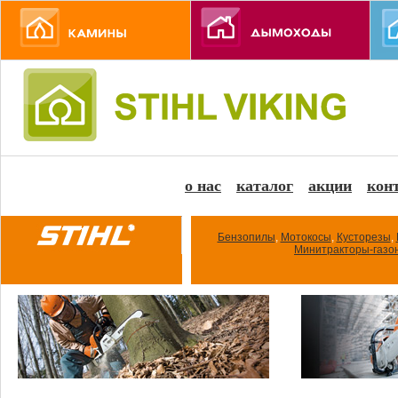
о нас
каталог
акции
кон
Бензопилы
,
Мотокосы
,
Кусторезы
,
Минитракторы-газо