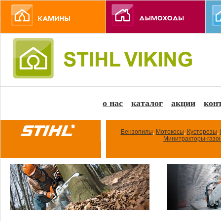
о нас
каталог
акции
кон
Бензопилы
,
Мотокосы
,
Кусторезы
,
Минитракторы-газо